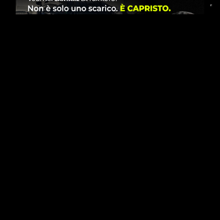
ULTIMI ARTICOLI
FESTIVITÀ
BeDriver: pausa estiva del team dall’8 al 23
agosto
SPONSOR
Cavicenter Truck entra a far parte del team
BeDriver come Official Partner