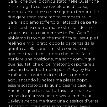
Gara 1 che quello conquistato nelle Qualifiche
2. Interrogato sul suo week-end di corse,
Alberto si è espresso nei seguenti termini: "Le
due gare sono state molto combattute: in
Gara 1 abbiamo sofferto gli attacchi da parte
di chi ci stava dietro, ma ho stretto i denti e
sono riuscito a chiudere sesto. Per Gara 2
abbiamo fatto qualche modifica sul set-up e il
feeling è migliorato: dopo la partenza dalla
quinta casella sono rimasto coinvolto in
qualche toccata di troppo che mi ha fatto
perdere una posizione, ma sono comunque
due risultati che ci permettono di portare a
casa un buon bottino di punti". Bayley Hall si
è infine reso autore di una bella rimonta,
agguantando l'undicesima piazza dopo
essere scattato dalla quindicesima casella.
Anche in questo caso, tuttavia, permane un
senso di amarezza per un week-end in cui
Bayley avrebbe meritato una classifica diversa.
Il nostro pilota australiano, che mai aveva