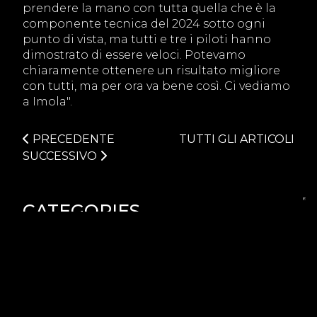
prendere la mano con tutta quella che è la
componente tecnica del 2024 sotto ogni
punto di vista, ma tutti e tre i piloti hanno
dimostrato di essere veloci. Potevamo
chiaramente ottenere un risultato migliore
con tutti, ma per ora va bene così. Ci vediamo
a Imola".
PRECEDENTE
TUTTI GLI ARTICOLI
SUCCESSIVO
CATEGORIES
PROMOZIONI
SPONSOR
PSCSE
PSCS
TRASPORTI
FESTIVITÀ
CAMPIONATI
TRACK DAY
EVENTS
OFFICIAL CLUB