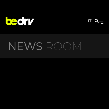
IT
NEWS
ROOM