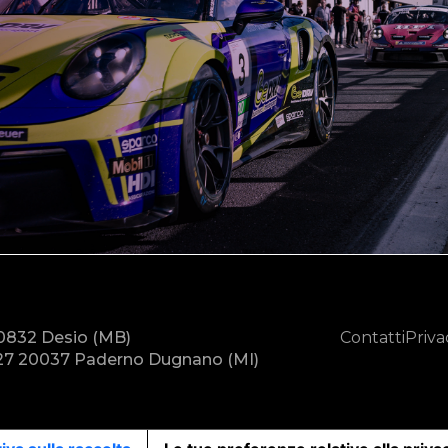
20832 Desio (MB)
Contatti
Priva
7 20037 Paderno Dugnano (MI)