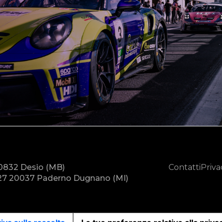
20832 Desio (MB)
Contatti
Priva
7 20037 Paderno Dugnano (MI)