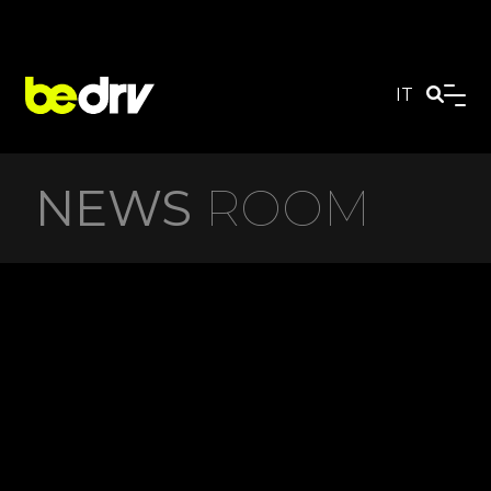
IT
NEWS
ROOM