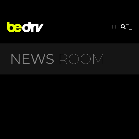
IT
NEWS
ROOM