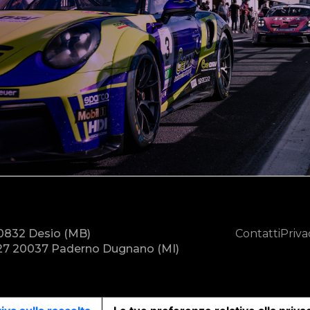
20832 Desio (MB)
Contatti
Priva
7 20037 Paderno Dugnano (MI)