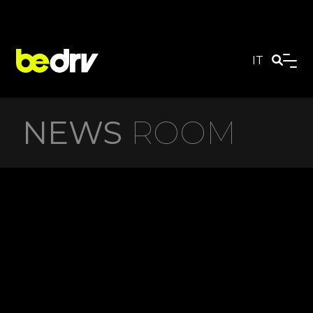
IT
NEWS
ROOM