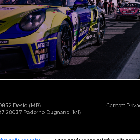
20832 Desio (MB)
Contatti
Priva
7 20037 Paderno Dugnano (MI)