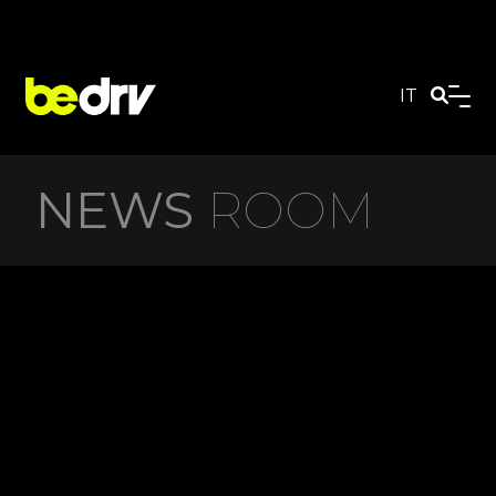
IT
NEWS
ROOM