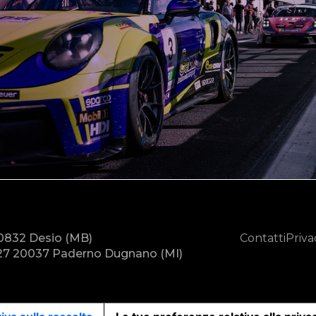
20832 Desio (MB)
Contatti
Priva
7 20037 Paderno Dugnano (MI)