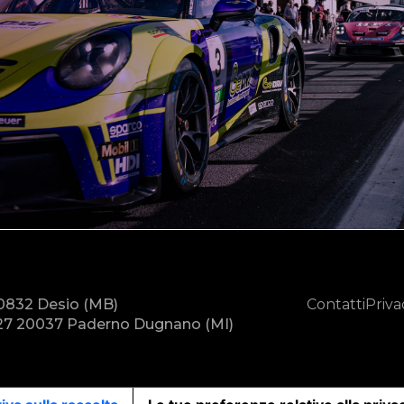
20832 Desio (MB)
Contatti
Priva
7 20037 Paderno Dugnano (MI)