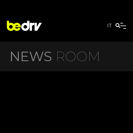
IT
NEWS
ROOM