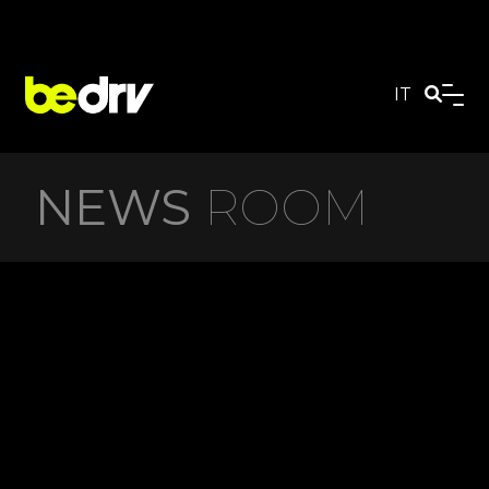
IT
NEWS
ROOM