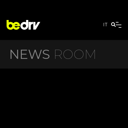
IT
NEWS
ROOM