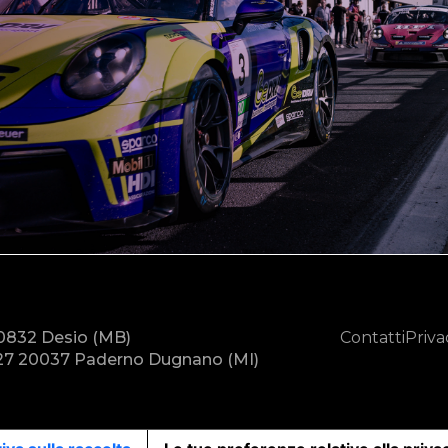
20832 Desio (MB)
Contatti
Priva
7 20037 Paderno Dugnano (MI)