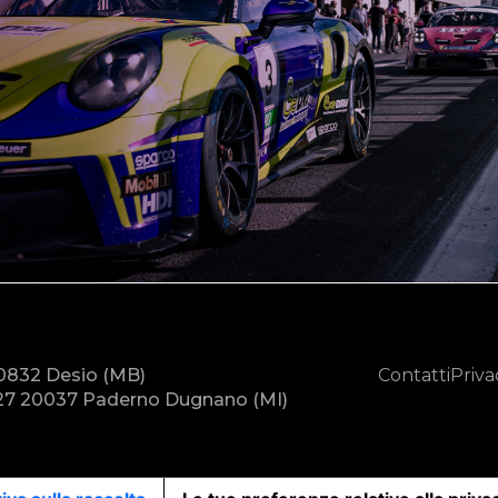
20832 Desio (MB)
Contatti
Priva
7 20037 Paderno Dugnano (MI)