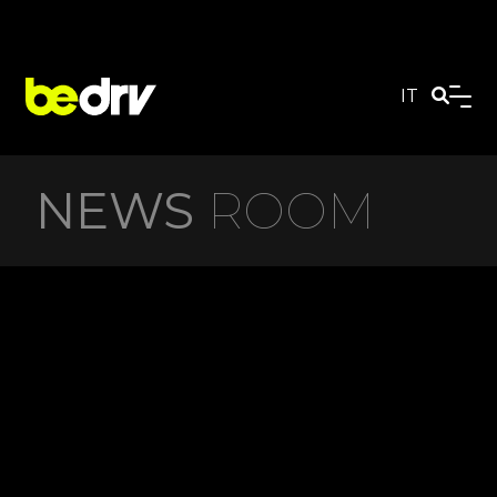
IT
NEWS
ROOM