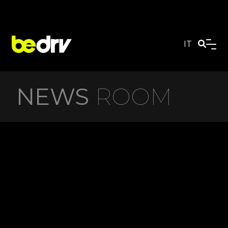
IT
NEWS
ROOM