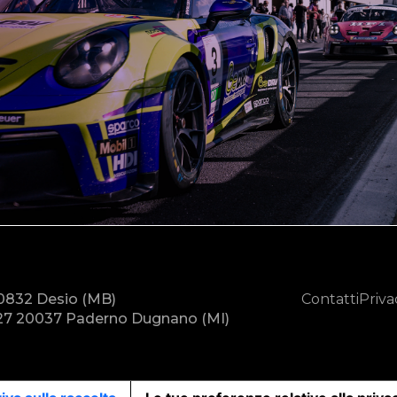
20832 Desio (MB)
Contatti
Priva
7 20037 Paderno Dugnano (MI)