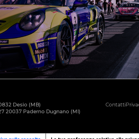
20832 Desio (MB)
Contatti
Priva
7 20037 Paderno Dugnano (MI)