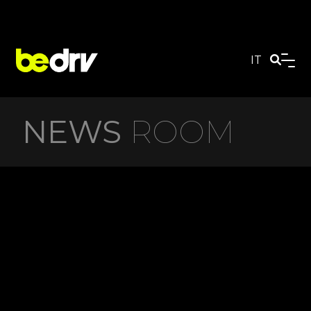
IT
NEWS
ROOM