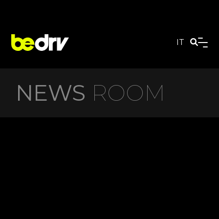
IT
NEWS
ROOM