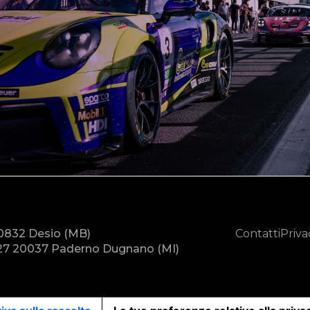
20832 Desio (MB)
Contatti
Priva
7 20037 Paderno Dugnano (MI)