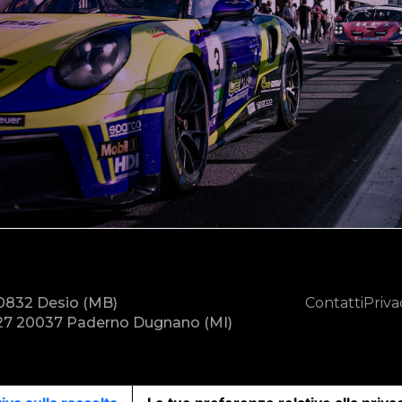
20832 Desio (MB)
Contatti
Priva
7 20037 Paderno Dugnano (MI)