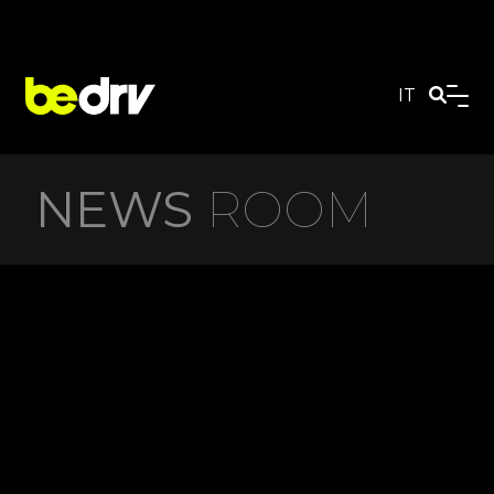
IT
NEWS
ROOM