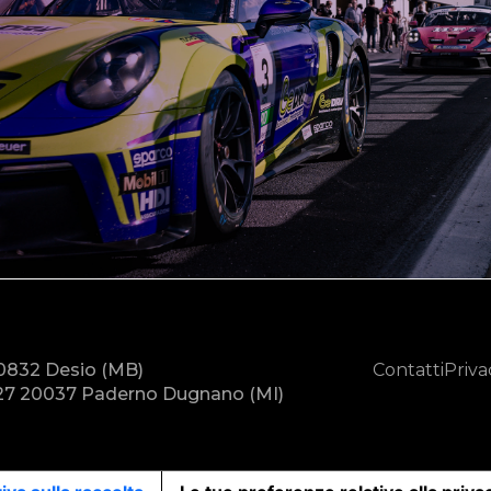
20832 Desio (MB)
Contatti
Priva
7 20037 Paderno Dugnano (MI)