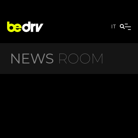
IT
NEWS
ROOM