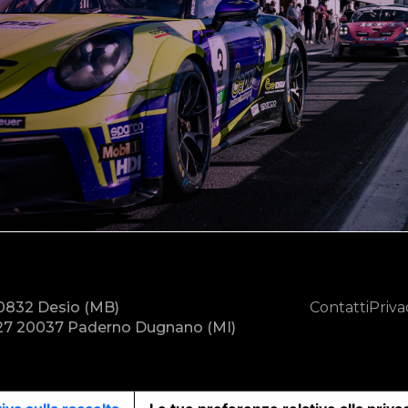
20832 Desio (MB)
Contatti
Priva
7 20037 Paderno Dugnano (MI)