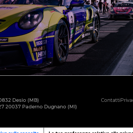
20832 Desio (MB)
Contatti
Priva
7 20037 Paderno Dugnano (MI)