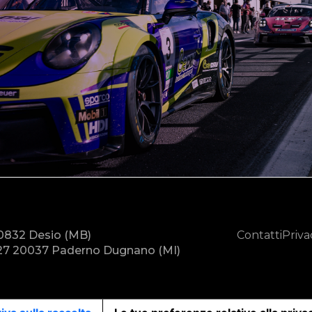
20832 Desio (MB)
Contatti
Priva
7 20037 Paderno Dugnano (MI)