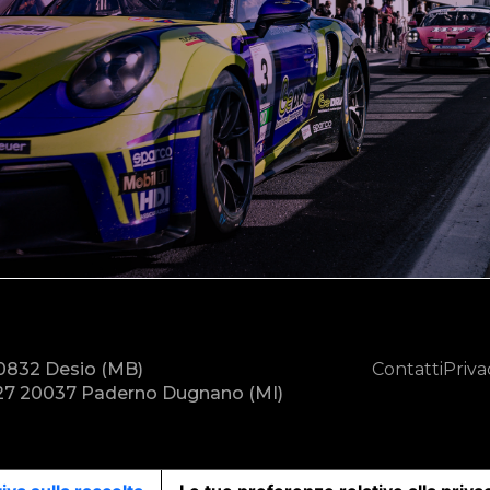
20832 Desio (MB)
Contatti
Priva
7 20037 Paderno Dugnano (MI)