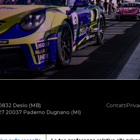
20832 Desio (MB)
Contatti
Priva
7 20037 Paderno Dugnano (MI)