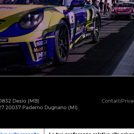
20832 Desio (MB)
Contatti
Priva
7 20037 Paderno Dugnano (MI)