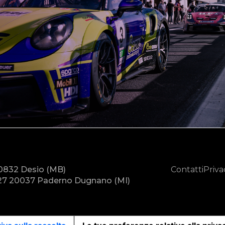
20832 Desio (MB)
Contatti
Priva
7 20037 Paderno Dugnano (MI)