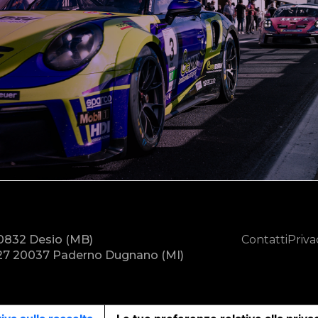
20832 Desio (MB)
Contatti
Priva
7 20037 Paderno Dugnano (MI)