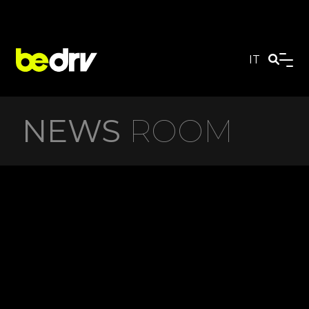
IT
NEWS
ROOM