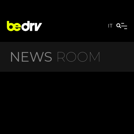
IT
NEWS
ROOM