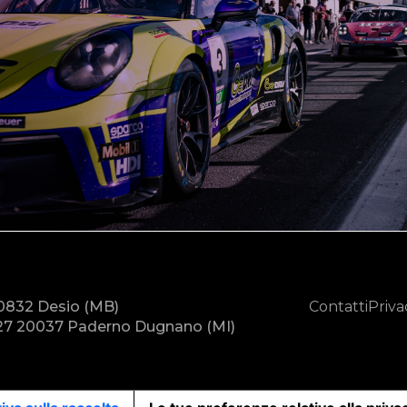
20832 Desio (MB)
Contatti
Priva
7 20037 Paderno Dugnano (MI)