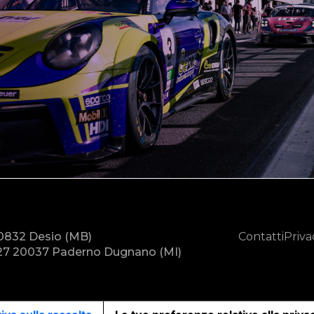
20832 Desio (MB)
Contatti
Priva
7 20037 Paderno Dugnano (MI)