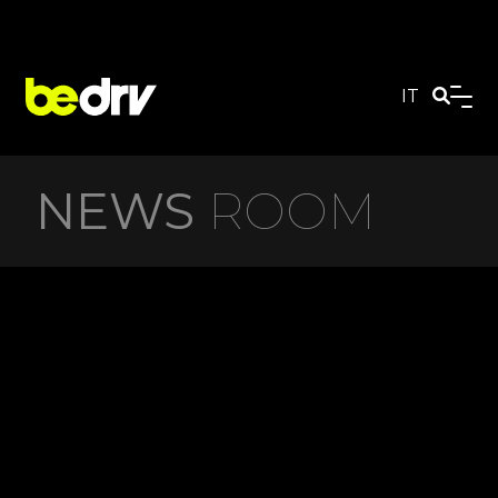
IT
NEWS
ROOM