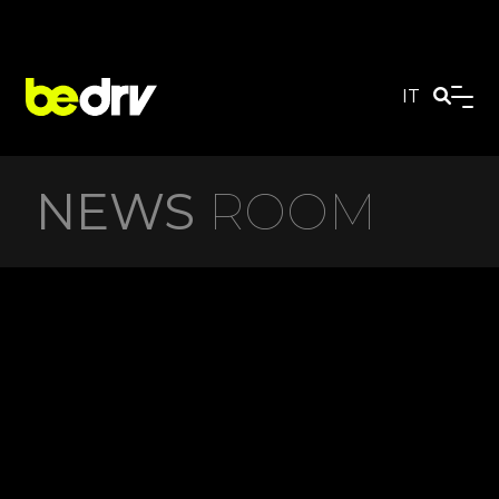
IT
NEWS
ROOM