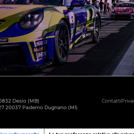
20832 Desio (MB)
Contatti
Priva
7 20037 Paderno Dugnano (MI)