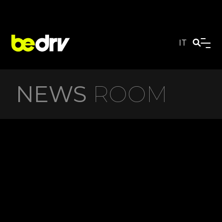
IT
NEWS
ROOM