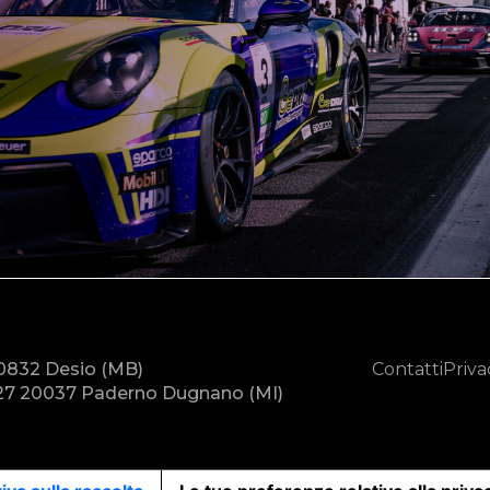
20832 Desio (MB)
Contatti
Priva
7 20037 Paderno Dugnano (MI)