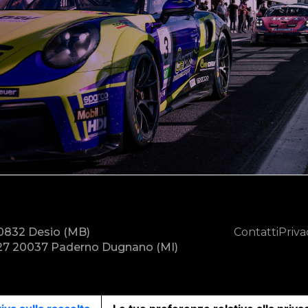
20832 Desio (MB)
Contatti
Priva
7 20037 Paderno Dugnano (MI)