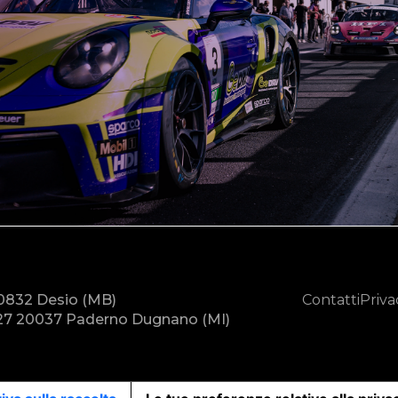
20832 Desio (MB)
Contatti
Priva
7 20037 Paderno Dugnano (MI)