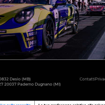
20832 Desio (MB)
Contatti
Priva
7 20037 Paderno Dugnano (MI)