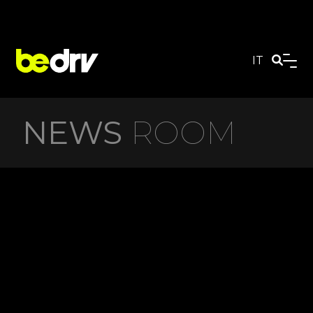
IT
NEWS
ROOM